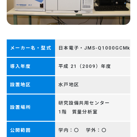
メーカー名・型式
日本電子・JMS-Q1000GCMkII
導入年度
平成 21（2009）年度
設置地区
水戸地区
研究設備共用センター
設置場所
1階 質量分析室
公開範囲
学内：〇 学外：〇