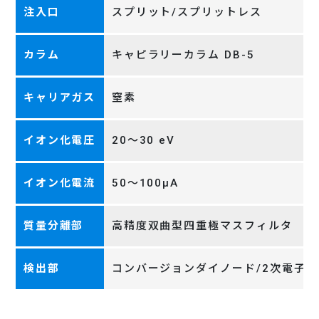
注入口
スプリット/スプリットレス
カラム
キャピラリーカラム DB-5
キャリアガス
窒素
イオン化電圧
20～30 eV
イオン化電流
50～100μA
質量分離部
高精度双曲型四重極マスフィルタ
検出部
コンバージョンダイノード/2次電子倍