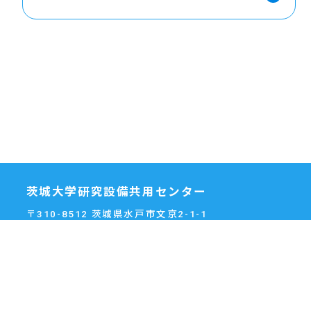
茨城大学研究設備共用センター
〒310-8512 茨城県水戸市文京2-1-1
TEL: 029-228-8092
FAX: 029-228-8094
Email: cia[at]ml.ibaraki.ac.jp
※[at]を@に置き換えてください。
©
2026 Ibaraki University.