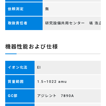
依頼測定
無
取扱責任者
研究設備共用センター 塙 浩之
機器性能および仕様
イオン化法
EI
質量範囲
1.5~1022 amu
GC部
アジレント 7890A