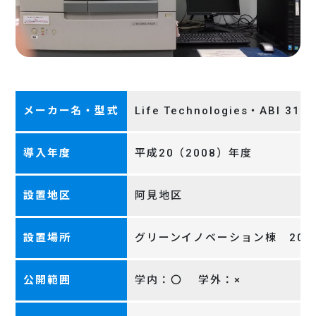
メーカー名・型式
Life Technologies・ABI 3130
導入年度
平成20（2008）年度
設置地区
阿見地区
設置場所
グリーンイノベーション棟 201
公開範囲
学内：〇 学外：×