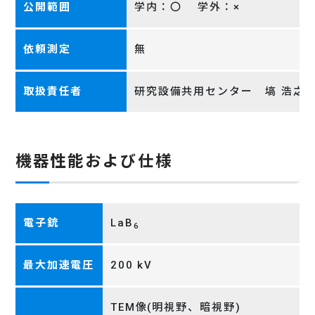
公開範囲
学内：〇 学外：×
依頼測定
無
取扱責任者
研究設備共用センター 塙 浩之
機器性能および仕様
電子銃
LaB
6
最大加速電圧
200 kV
TEM像(明視野、暗視野)